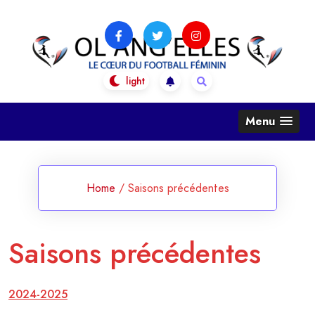
Skip
to
content
OL Ang'Elles
Le coeur du football féminin
Menu
Home
/
Saisons précédentes
Saisons précédentes
2024-2025