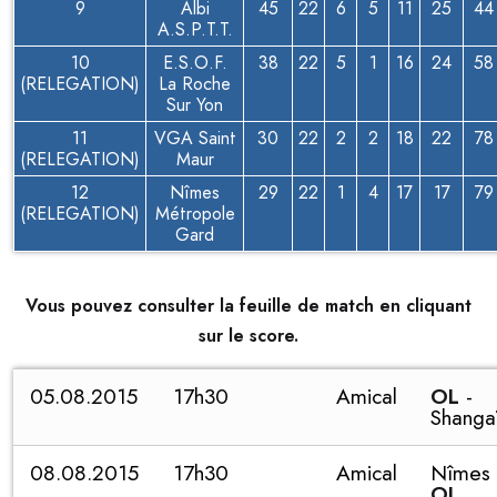
9
Albi
45
22
6
5
11
25
44
A.S.P.T.T.
10
E.S.O.F.
38
22
5
1
16
24
58
(RELEGATION)
La Roche
Sur Yon
11
VGA Saint
30
22
2
2
18
22
78
(RELEGATION)
Maur
12
Nîmes
29
22
1
4
17
17
79
(RELEGATION)
Métropole
Gard
Vous pouvez consulter la feuille de match en cliquant
sur le score.
05.08.2015
17h30
Amical
OL
-
Shanga
08.08.2015
17h30
Amical
Nîmes 
OL