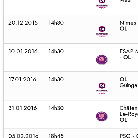
20.12.2015
14h30
Nîmes 
OL
10.01.2016
14h30
ESAP 
-
OL
17.01.2016
14h30
OL
-
Guing
31.01.2016
14h30
Châten
Le-Roya
OL
05.02.2016
18h45
PSG -