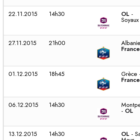
22.11.2015
14h30
OL
-
Soyaux
27.11.2015
21h00
Albanie
France
01.12.2015
18h45
Grèce 
France
06.12.2015
14h30
Montpel
-
OL
13.12.2015
14h30
OL
- S
Maur