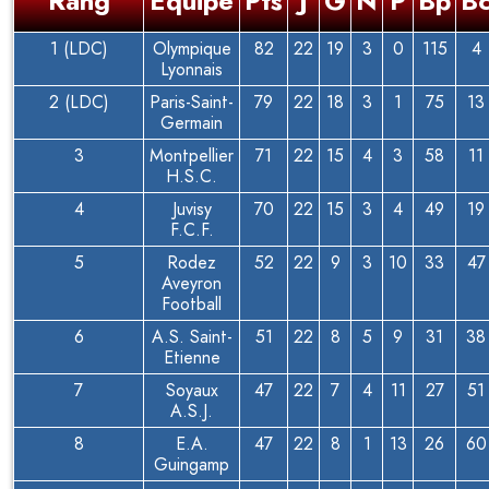
Rang
Équipe
Pts
J
G
N
P
Bp
B
1 (LDC)
Olympique
82
22
19
3
0
115
4
Lyonnais
2 (LDC)
Paris-Saint-
79
22
18
3
1
75
13
Germain
3
Montpellier
71
22
15
4
3
58
11
H.S.C.
4
Juvisy
70
22
15
3
4
49
19
F.C.F.
5
Rodez
52
22
9
3
10
33
47
Aveyron
Football
6
A.S. Saint-
51
22
8
5
9
31
38
Etienne
7
Soyaux
47
22
7
4
11
27
51
A.S.J.
8
E.A.
47
22
8
1
13
26
60
Guingamp