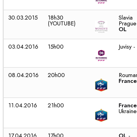
30.03.2015
18h30
Slavia
(YOUTUBE)
Prague
OL
03.04.2016
15h00
Juvisy -
08.04.2016
20h00
Rouman
France
11.04.2016
21h00
France
Ukraine
17.04.2016
17h00
OL
-