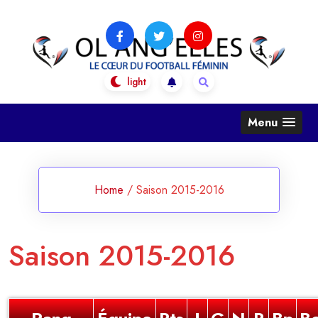
Skip
to
content
OL Ang'Elles
Le coeur du football féminin
Menu
Home
/
Saison 2015-2016
Saison 2015-2016