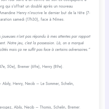
 qui s’offrait un doublé après un nouveau
andine Henry n’inscrive le dernier but de la tête (7-
paration samedi (17h30), face à Nîmes.
es joueuses n’ont pas répondu à mes attentes par rapport
nt. Notre jeu, c’est la possession. Là, on a marqué
côtés mais ça ne suffit pas face à certains adversaires.”
47e, 50e), Bremer (69e), Henry (89e).
– Abily, Henry, Necib – Le Sommer, Schelin,
avogez, Abily, Necib – Thomis, Schelin, Bremer.