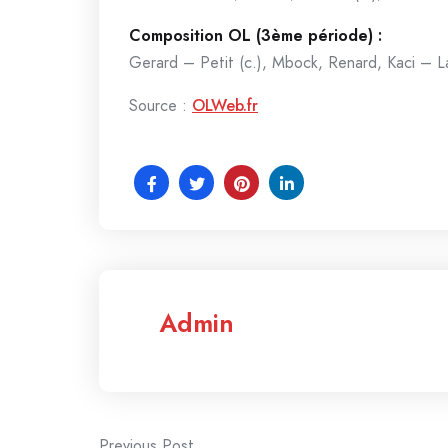
Composition OL (3ème période) :
Gerard – Petit (c.), Mbock, Renard, Kaci – L
Source :
OLWeb.fr
Admin
Previous Post