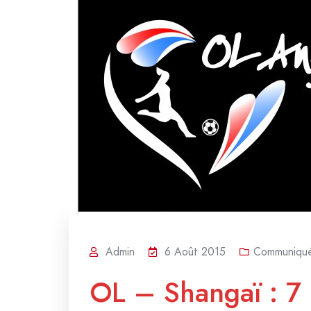
Admin
6 Août 2015
Communiqu
OL – Shangaï : 7 