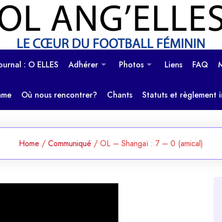
OL Ang'Elles
Le coeur du football féminin
Journal : O ELLES
Adhérer
Photos
Liens
FAQ
mme
Où nous rencontrer?
Chants
Statuts et règlement i
Home
/
Communiqué
/
OL – Shangaï : 7 – 0 (amical)