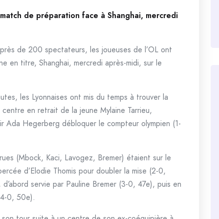
 match de préparation face à Shanghai, mercredi
 près de 200 spectateurs, les joueuses de l’OL ont
 en titre, Shanghai, mercredi après-midi, sur le
utes, les Lyonnaises ont mis du temps à trouver la
n centre en retrait de la jeune Mylaine Tarrieu,
voir Ada Hegerberg débloquer le compteur olympien (1-
rues (Mbock, Kaci, Lavogez, Bremer) étaient sur le
 percée d’Elodie Thomis pour doubler la mise (2-0,
, d’abord servie par Pauline Bremer (3-0, 47e), puis en
(4-0, 50e).
 son tour suite à un centre de son ex-coéquipière à