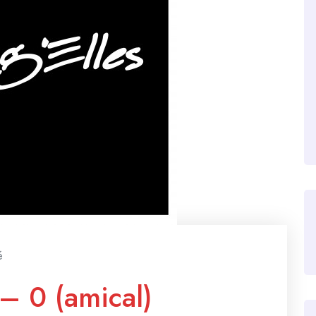
é
– 0 (amical)