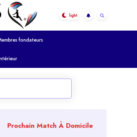
Membres fondateurs
ntérieur
Prochain Match À Domicile