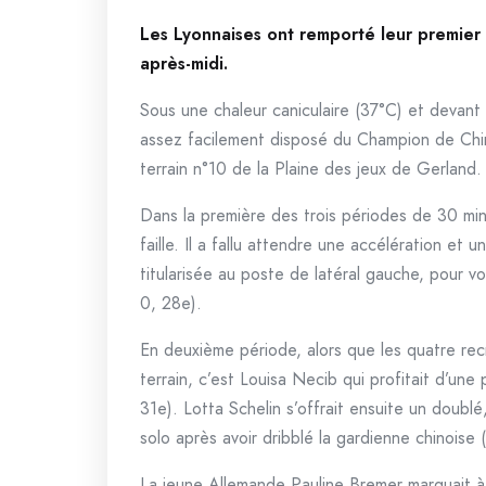
Les Lyonnaises ont remporté leur premier
après-midi.
Sous une chaleur caniculaire (37°C) et devant
assez facilement disposé du Champion de Chine
terrain n°10 de la Plaine des jeux de Gerland.
Dans la première des trois périodes de 30 min
faille. Il a fallu attendre une accélération et u
titularisée au poste de latéral gauche, pour 
0, 28e).
En deuxième période, alors que les quatre rec
terrain, c’est Louisa Necib qui profitait d’une
31e). Lotta Schelin s’offrait ensuite un doublé
solo après avoir dribblé la gardienne chinoise 
La jeune Allemande Pauline Bremer marquait à