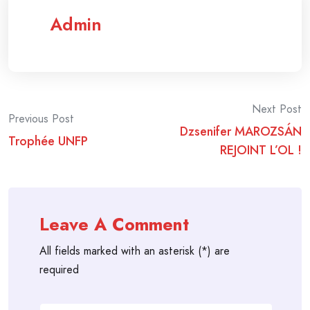
Admin
Post
Next Post
Previous Post
Dzsenifer MAROZSÁN
navigation
Trophée UNFP
REJOINT L’OL !
Leave A Comment
All fields marked with an asterisk (*) are
required