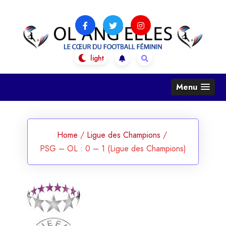
Skip
to
content
OL Ang'Elles
Le coeur du football féminin
Menu
Home
/
Ligue des Champions
/
PSG – OL : 0 – 1 (Ligue des Champions)