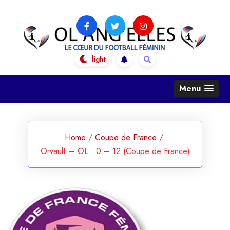
Skip
to
content
OL Ang'Elles
Le coeur du football féminin
Menu
Home
/
Coupe de France
/
Orvault – OL : 0 – 12 (Coupe de France)