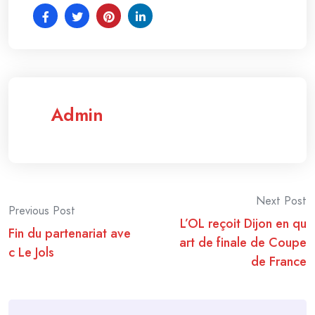
Admin
Post
Next Post
Previous Post
L’OL reçoit Dijon en qu
navigation
Fin du partenariat ave
art de finale de Coupe
c Le Jols
de France