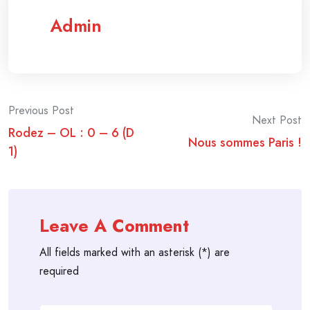
Admin
Post
Previous Post
Next Post
Rodez – OL : 0 – 6 (D
navigation
Nous sommes Paris !
1)
Leave A Comment
All fields marked with an asterisk (*) are
required