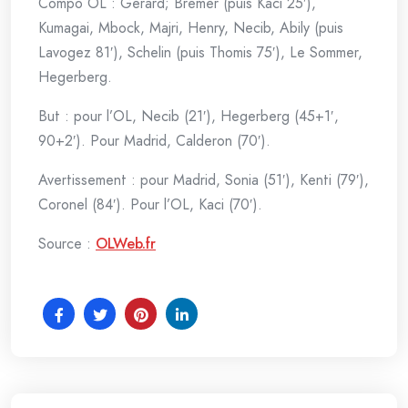
Compo OL : Gerard; Bremer (puis Kaci 25′),
Kumagai, Mbock, Majri, Henry, Necib, Abily (puis
Lavogez 81′), Schelin (puis Thomis 75′), Le Sommer,
Hegerberg.
But : pour l’OL, Necib (21′), Hegerberg (45+1′,
90+2′). Pour Madrid, Calderon (70′).
Avertissement : pour Madrid, Sonia (51′), Kenti (79′),
Coronel (84′). Pour l’OL, Kaci (70′).
Source :
OLWeb.fr