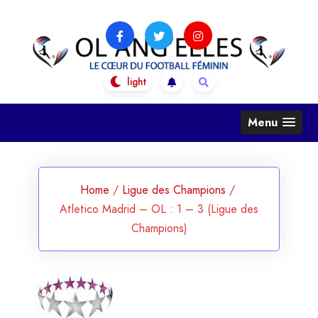
Skip
to
content
OL Ang'Elles
Le coeur du football féminin
Menu
Home
/
Ligue des Champions
/
Atletico Madrid – OL : 1 – 3 (Ligue des
Champions)