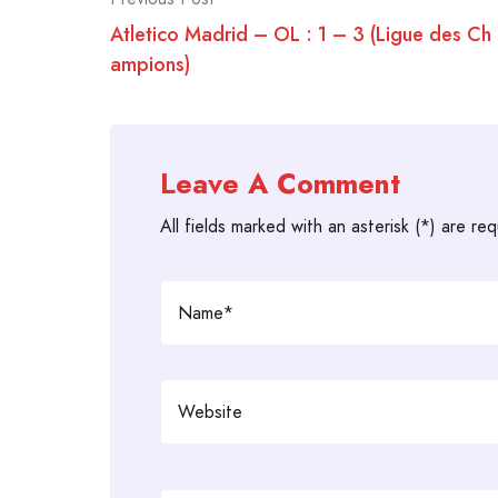
Post
Atletico Madrid – OL : 1 – 3 (Ligue des Ch
navigation
ampions)
Leave A Comment
All fields marked with an asterisk (*) are req