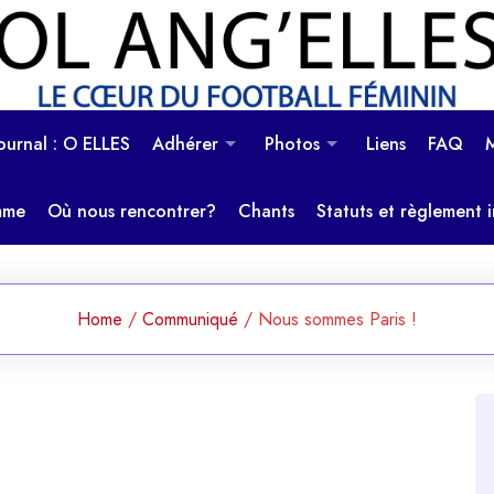
OL Ang'Elles
Le coeur du football féminin
Journal : O ELLES
Adhérer
Photos
Liens
FAQ
mme
Où nous rencontrer?
Chants
Statuts et règlement i
Home
/
Communiqué
/
Nous sommes Paris !