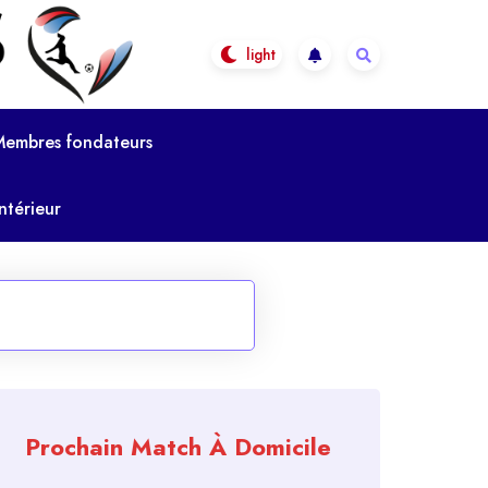
Membres fondateurs
ntérieur
Prochain Match À Domicile