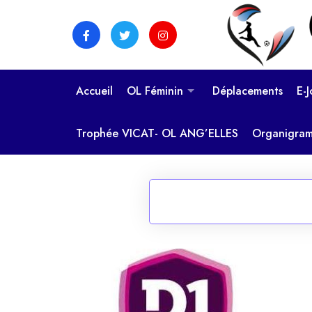
Skip
to
content
Accueil
OL Féminin
Déplacements
E-
Trophée VICAT- OL ANG’ELLES
Organigra