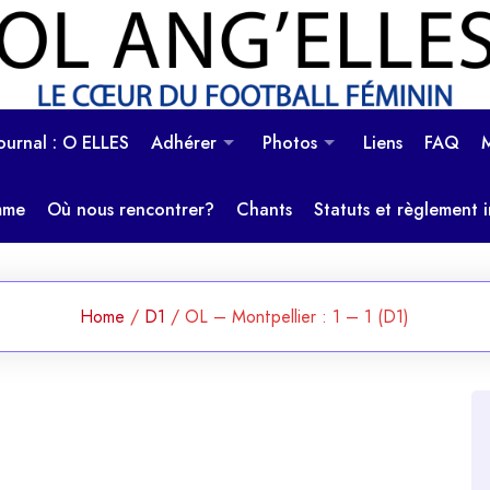
OL Ang'Elles
Le coeur du football féminin
Journal : O ELLES
Adhérer
Photos
Liens
FAQ
mme
Où nous rencontrer?
Chants
Statuts et règlement i
Home
/
D1
/
OL – Montpellier : 1 – 1 (D1)