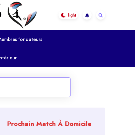
Membres fondateurs
ntérieur
Prochain Match À Domicile