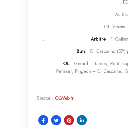
. F
Au Sta
OL féminin 
…
Arbitre
: F. Guille
Buts
: D. Cascarino (57′)
OL
: Gerard – Tarrieu, Petit (c
Perisset, Pingeon – D. Cascarino, B
Source :
OLWeb.fr