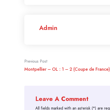
Admin
Post
Previous Post
navigation
Montpellier – OL : 1 – 2 (Coupe de France)
Leave A Comment
All fields marked with an asterisk (*) are req