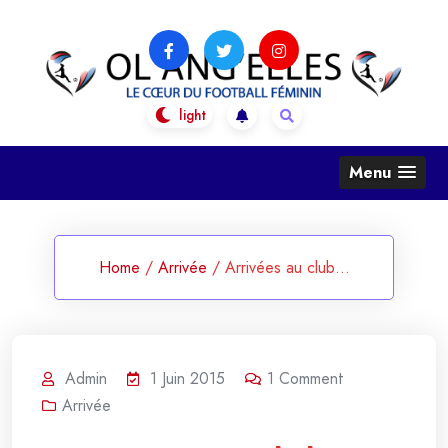
Skip
to
content
OL Ang'Elles
Le coeur du football féminin
Menu
Home
/
Arrivée
/
Arrivées au club…
Admin
1 Juin 2015
1
Comment
Arrivée