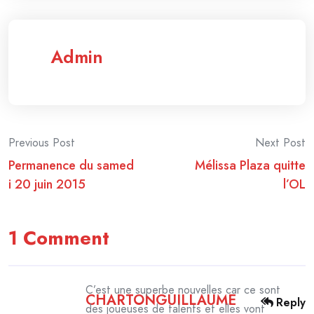
Admin
Post
Previous Post
Next Post
Permanence du samed
Mélissa Plaza quitte
navigation
i 20 juin 2015
l’OL
1 Comment
C’est une superbe nouvelles car ce sont
CHARTONGUILLAUME
Reply
des joueuses de talents et elles vont