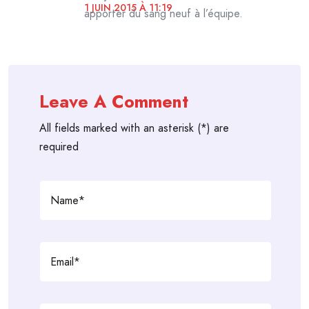
1 JUIN 2015 À 11:19
apporter du sang neuf à l’équipe.
Leave A Comment
All fields marked with an asterisk (*) are
required