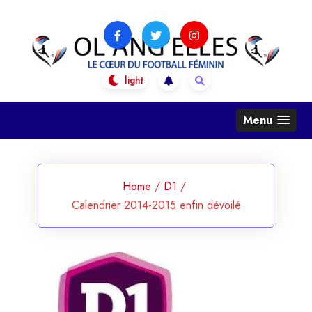
Skip
to
content
OL Ang'Elles
Le coeur du football féminin
Menu
Home
/
D1
/
Calendrier 2014-2015 enfin dévoilé