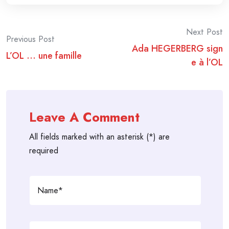
Post
Next Post
Previous Post
Ada HEGERBERG sign
navigation
L’OL … une famille
e à l’OL
Leave A Comment
All fields marked with an asterisk (*) are
required