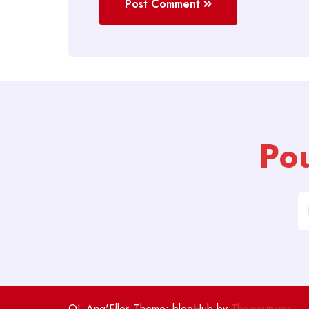
Post Comment
Pou
OL Ang'Elles Theme: blogHub by
Themeuniver