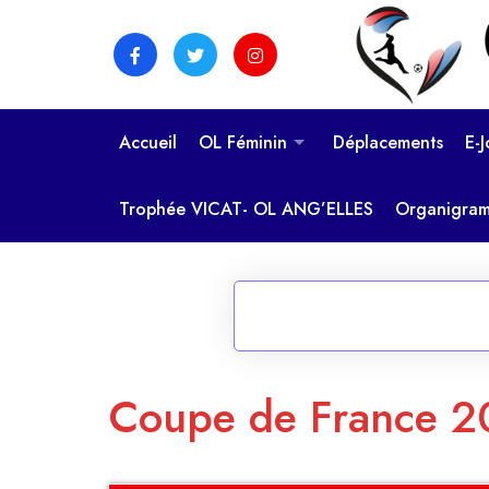
Skip
to
content
Accueil
OL Féminin
Déplacements
E-
Trophée VICAT- OL ANG’ELLES
Organigra
Coupe de France 2