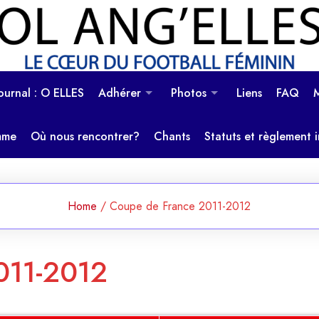
OL Ang'Elles
Le coeur du football féminin
Journal : O ELLES
Adhérer
Photos
Liens
FAQ
mme
Où nous rencontrer?
Chants
Statuts et règlement i
Home
/
Coupe de France 2011-2012
011-2012