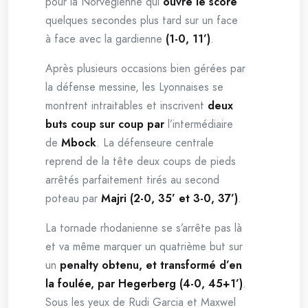
pour la Norvégienne qui
ouvre le score
quelques secondes plus tard sur un face
à face avec la gardienne
(1-0, 11’)
.
Après plusieurs occasions bien gérées par
la défense messine, les Lyonnaises se
montrent intraitables et inscrivent
deux
buts coup sur coup par
l’intermédiaire
de
Mbock
. La défenseure centrale
reprend de la tête deux coups de pieds
arrêtés parfaitement tirés au second
poteau par
Majri (2-0, 35’ et 3-0, 37’)
.
La tornade rhodanienne se s’arrête pas là
et va même marquer un quatrième but sur
un
penalty obtenu, et transformé d’en
la foulée, par Hegerberg (4-0, 45+1’)
.
Sous les yeux de Rudi Garcia et Maxwel