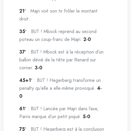
21′
: Majri voit son tir frôler le montant
droit.
35′
: BUT ! Mbock reprend au second
poteau un coup-franc de Majri.
2-0
37′
: BUT ! Mbock est à la réception d’un
ballon dévié de la tête par Renard sur
corner.
3-0
45+1′
: BUT ! Hegerberg transforme un
penalty qu’elle a elle-même provoqué.
4-
0
61′
: BUT ! Lancée par Majri dans l’axe,
Parris marque d’un petit piqué.
5-0
75′
: BUT ! Hegerberg est à la conclusion