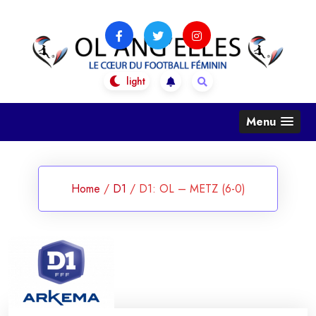
Skip
to
content
OL Ang'Elles
Le coeur du football féminin
Menu
Home
/
D1
/
D1: OL – METZ (6-0)