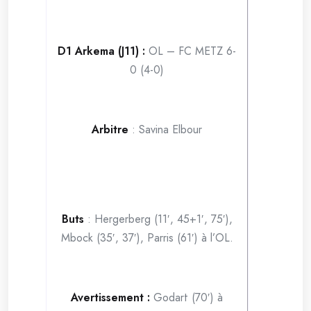
D1 Arkema (J11) :
OL – FC METZ 6-
0 (4-0)
Arbitre
: Savina Elbour
Buts
: Hergerberg (11′, 45+1′, 75′),
Mbock (35′, 37′), Parris (61′) à l’OL.
Avertissement :
Godart (70′) à