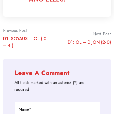
Post
Previous Post
Next Post
D1: SOYAUX – OL ( 0
navigation
D1: OL – DIJON (2-0)
– 4 )
Leave A Comment
All fields marked with an asterisk (*) are
required