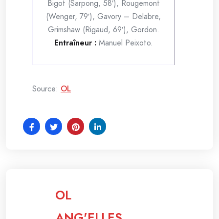
Bigot (Sarpong, 58′), Rougemont
(Wenger, 79′), Gavory – Delabre,
Grimshaw (Rigaud, 69′), Gordon.
Entraîneur :
Manuel Peixoto.
Source:
OL
OL
ANG'ELLES.