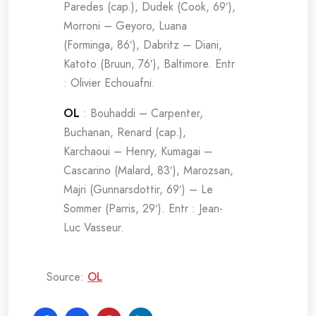
Paredes (cap.), Dudek (Cook, 69′),
Morroni – Geyoro, Luana
(Forminga, 86′), Dabritz – Diani,
Katoto (Bruun, 76′), Baltimore. Entr
: Olivier Echouafni.
OL
: Bouhaddi – Carpenter,
Buchanan, Renard (cap.),
Karchaoui – Henry, Kumagai –
Cascarino (Malard, 83′), Marozsan,
Majri (Gunnarsdottir, 69′) – Le
Sommer (Parris, 29′). Entr : Jean-
Luc Vasseur.
Source:
OL