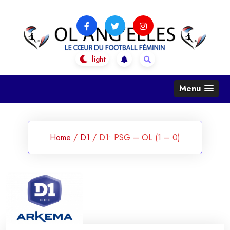
Skip
to
content
OL Ang'Elles
Le coeur du football féminin
Menu
Home
/
D1
/
D1: PSG – OL (1 – 0)