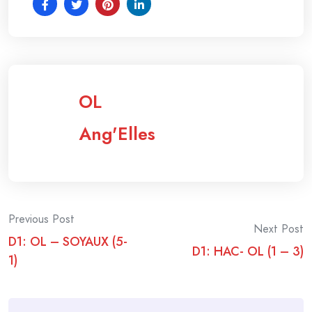
OL
Ang'Elles
Post
Previous Post
Next Post
D1: OL – SOYAUX (5-
navigation
D1: HAC- OL (1 – 3)
1)