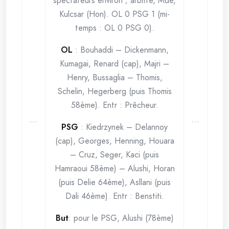
spectateurs environ ; arbitre, Mde,
Kulcsar (Hon). OL 0 PSG 1 (mi-
temps : OL 0 PSG 0).
OL
: Bouhaddi – Dickenmann,
Kumagai, Renard (cap), Majri –
Henry, Bussaglia – Thomis,
Schelin, Hegerberg (puis Thomis
58ème). Entr : Prêcheur.
…
…
PSG
: Kiedrzynek – Delannoy
(cap), Georges, Henning, Houara
– Cruz, Seger, Kaci (puis
Hamraoui 58ème) – Alushi, Horan
(puis Delie 64ème), Asllani (puis
Dali 46ème). Entr : Benstiti.
But
: pour le PSG, Alushi (78ème)