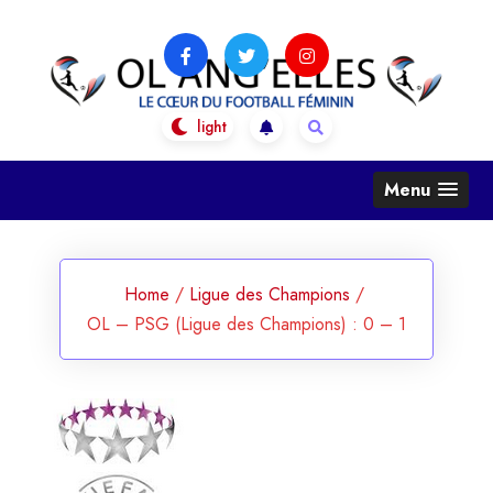
Skip
to
content
OL Ang'Elles
Le coeur du football féminin
Menu
Home
/
Ligue des Champions
/
OL – PSG (Ligue des Champions) : 0 – 1