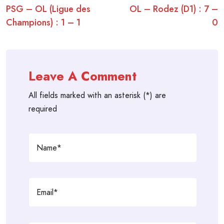
PSG – OL (Ligue des
OL – Rodez (D1) : 7 –
navigation
Champions) : 1 – 1
0
Leave A Comment
All fields marked with an asterisk (*) are
required