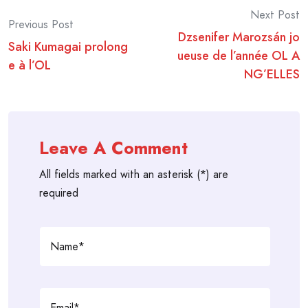
Post
Next Post
Previous Post
Dzsenifer Marozsán jo
navigation
Saki Kumagai prolong
ueuse de l’année OL A
e à l’OL
NG’ELLES
Leave A Comment
All fields marked with an asterisk (*) are
required