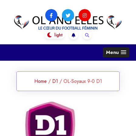
Skip
to
content
OL Ang'Elles
Le coeur du football féminin
Menu
Home
/
D1
/
OL-Soyaux 9-0 D1