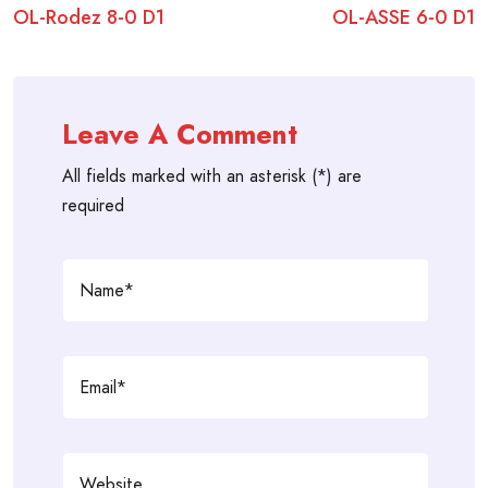
OL-Rodez 8-0 D1
OL-ASSE 6-0 D1
navigation
Leave A Comment
All fields marked with an asterisk (*) are
required