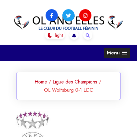
Skip
to
content
OL Ang'Elles
Le coeur du football féminin
Menu
Home
/
Ligue des Champions
/
OL Wolfsburg 0-1 LDC