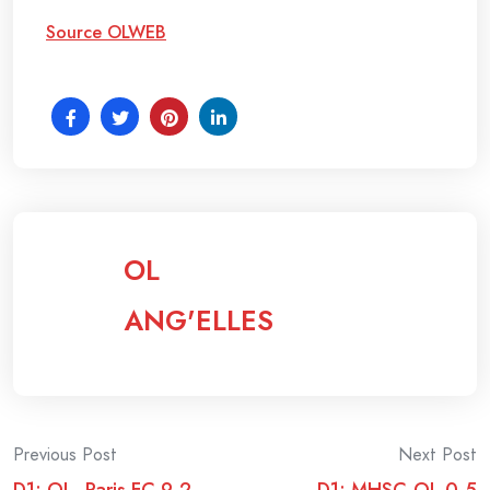
Source OLWEB
OL
ANG'ELLES
Post
Previous Post
Next Post
D1: OL- Paris FC 9-2
D1: MHSC-OL 0-5