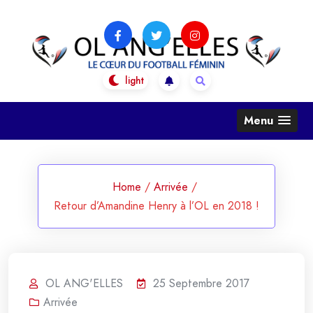
Skip
to
content
OL Ang'Elles
Le coeur du football féminin
Menu
Home
/
Arrivée
/
Retour d’Amandine Henry à l’OL en 2018 !
OL ANG'ELLES
25 Septembre 2017
Arrivée