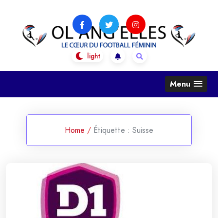
Skip
to
content
OL Ang'Elles
Le coeur du football féminin
Menu
Home
/
Étiquette :
Suisse