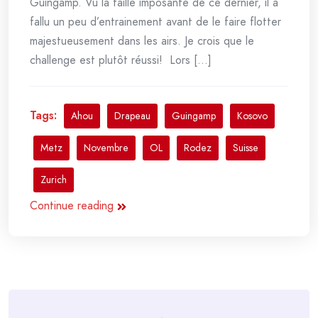
Guingamp. Vu la taille imposante de ce dernier, il a
fallu un peu d’entrainement avant de le faire flotter
majestueusement dans les airs. Je crois que le
challenge est plutôt réussi! Lors [...]
Tags:
Ahou
Drapeau
Guingamp
Kosovo
Metz
Novembre
OL
Rodez
Suisse
Zurich
Continue reading