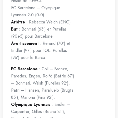
Finale de l’UWCL
FC Barcelone – Olympique
Lyonnais 2-0 (0-0)
Arbitre
: Rebecca Welch (ENG)
But
: Bonmati (63′) et Putellas
(90+5) pour Barcelone.
Avertissement
: Renard (70′) et
Endler (97′) pour l’OL. Putellas
(96′) pour le Barca.
FC Barcelone
: Coll – Bronze,
Paredes, Engen, Rolfö (Battle 67′)
– Bonmati, Walsh (Putellas 92′),
Patri – Hansen, Paralluelo (Brugts
85′), Mariona (Pina 92′).
Olympique Lyonnais
: Endler –
Carpenter, Gilles (Becho 81′),