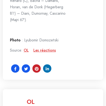
Renard (C), Bacha – Damaris,
Horan, van de Donk (Hegerberg
81′) – Diani, Dumornay, Cascarino
(Majri 67′).
Photo
: Lyubomir Domozetski
Source:
OL
Les réactions
OL