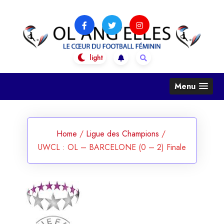
Skip
to
content
OL Ang'Elles
Le coeur du football féminin
Menu
Home
/
Ligue des Champions
/
UWCL : OL – BARCELONE (0 – 2) Finale