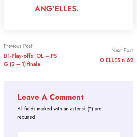
ANG'ELLES.
Post
Previous Post
Next Post
D1-Play-offs: OL – PS
navigation
O ELLES n°62
G (2 – 1) finale
Leave A Comment
All fields marked with an asterisk (*) are
required