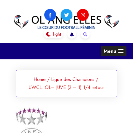
Skip
to
content
OL Ang'Elles
Le coeur du football féminin
Menu
Home
/
Ligue des Champions
/
UWCL: OL– JUVE (3 – 1) 1/4 retour