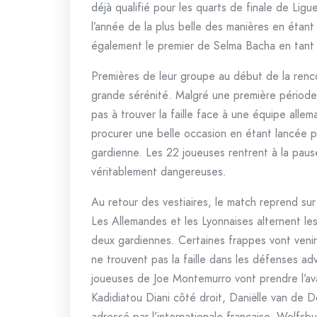
déjà qualifié pour les quarts de finale de Lig
l’année de la plus belle des manières en étan
également le premier de Selma Bacha en tant q
Premières de leur groupe au début de la renc
grande sérénité. Malgré une première période
pas à trouver la faille face à une équipe alle
procurer une belle occasion en étant lancée pa
gardienne. Les 22 joueuses rentrent à la paus
véritablement dangereuses.
Au retour des vestiaires, le match reprend sur 
Les Allemandes et les Lyonnaises alternent les
deux gardiennes. Certaines frappes vont venir
ne trouvent pas la faille dans les défenses ad
joueuses de Joe Montemurro vont prendre l’a
Kadidiatou Diani côté droit, Daniëlle van de D
adressé par l’internationale française. Wolfsbu