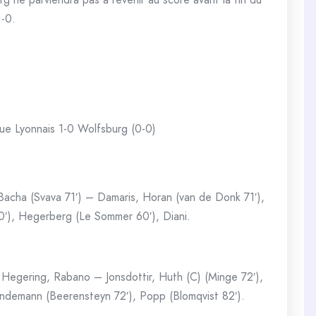
1-0.
ue Lyonnais 1-0 Wolfsburg (0-0)
 Bacha (Svava 71′) – Damaris, Horan (van de Donk 71′),
0′), Hegerberg (Le Sommer 60′), Diani.
egering, Rabano – Jonsdottir, Huth (C) (Minge 72′),
Endemann (Beerensteyn 72′), Popp (Blomqvist 82′).