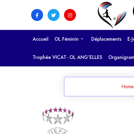
Skip
to
content
Accueil
OL Féminin
Déplacements
E-
Trophée VICAT- OL ANG’ELLES
Organigra
Home