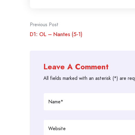
Post
Previous Post
D1: OL – Nantes (5-1)
navigation
Leave A Comment
All fields marked with an asterisk (*) are req