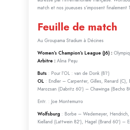
match et nos joueuses s’imposent finalement 
Feuille de match
Au Groupama Stadium à Décines
Women’s Champion’s League (J6) :
Olympiq
Arbitre :
Alina Peşu
Buts
: Pour l’OL : van de Donk (81′)
OL
: Endler – Carpenter, Gilles, Renard (C),
Marozsan (Dabritz 60′) – Chawinga (Becho 8
Entr. : Joe Montemurro
Wolfsburg
: Borbe – Wedemeyer, Hendrich, H
Kielland (Lattwein 82′), Hagel (Brand 60′) – 