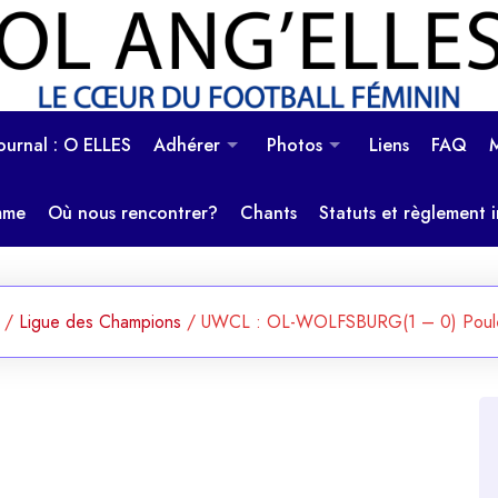
OL Ang'Elles
Le coeur du football féminin
Journal : O ELLES
Adhérer
Photos
Liens
FAQ
mme
Où nous rencontrer?
Chants
Statuts et règlement i
/
Ligue des Champions
/
UWCL : OL-WOLFSBURG(1 – 0) Poul