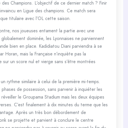
ue des Champions. L’objectif de ce dernier match ? Finir
t invaincu en Ligue des champions. Ce match sera
ue titulaire avec l’OL cette saison.
ontre, nos joueuses entament la partie avec une
 globalement dominée, les Lyonnaises ne parviennent
mande bien en place. Kadidiatou Diani parviendra à se
r Horan, mais la Française n’inquiète pas la
e sur un score nul et vierge sans s’être montrées
un rythme similaire à celui de la première mi-temps.
 phases de possession, sans parvenir à inquiéter les
 réveiller le Groupama Stadium mais les deux équipes
verses. C’est finalement à dix minutes du terme que les
vantage. Après un très bon débordement de
onk se projette et parvient à conclure le centre
rg ne parviendra pas à revenir au score avant la fin du