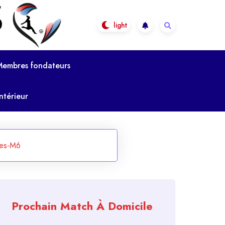
Membres fondateurs
ntérieur
es-M6
Prochain Match À Domicile