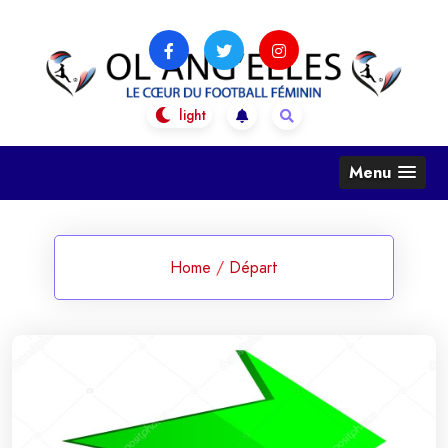
Skip
to
content
OL Ang'Elles
Le coeur du football féminin
Menu
Home
/
Départ