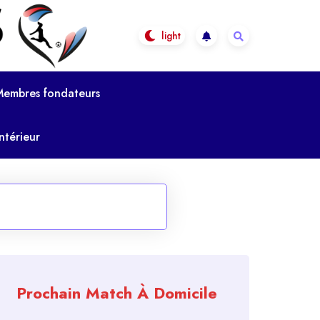
Membres fondateurs
ntérieur
Prochain Match À Domicile