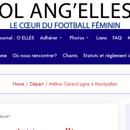
OL Ang'Elles
Le coeur du football féminin
Journal : O ELLES
Adhérer
Photos
Liens
FAQ
mme
Où nous rencontrer?
Chants
Statuts et règlement i
Home
/
Départ
/
Méline Gérard signe à Montpellier
épart