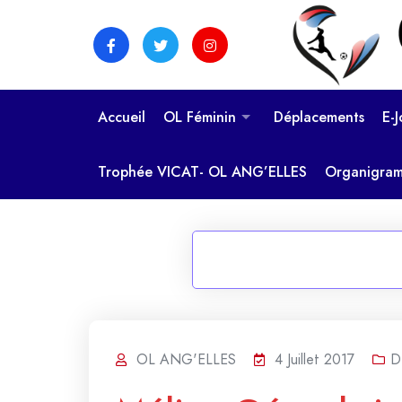
Skip
to
content
Accueil
OL Féminin
Déplacements
E-
Trophée VICAT- OL ANG’ELLES
Organigra
OL ANG'ELLES
4 Juillet 2017
D