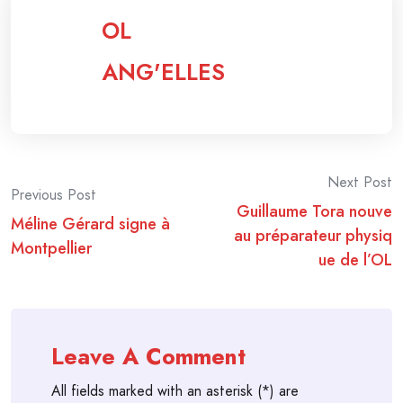
OL
ANG'ELLES
Post
Next Post
Previous Post
Guillaume Tora nouve
navigation
Méline Gérard signe à
au préparateur physiq
Montpellier
ue de l’OL
Leave A Comment
All fields marked with an asterisk (*) are