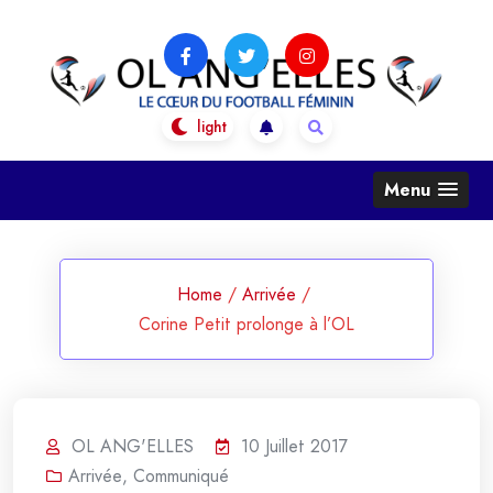
Skip
to
content
OL Ang'Elles
Le coeur du football féminin
Menu
Home
/
Arrivée
/
Corine Petit prolonge à l’OL
OL ANG'ELLES
10 Juillet 2017
Arrivée
,
Communiqué