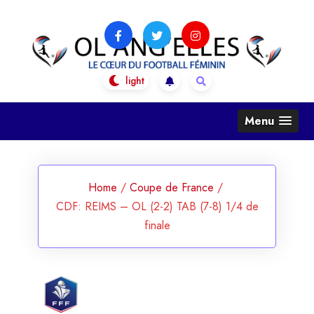
Skip
to
content
OL Ang'Elles
Le coeur du football féminin
Menu
Home
/
Coupe de France
/
CDF: REIMS – OL (2-2) TAB (7-8) 1/4 de
finale