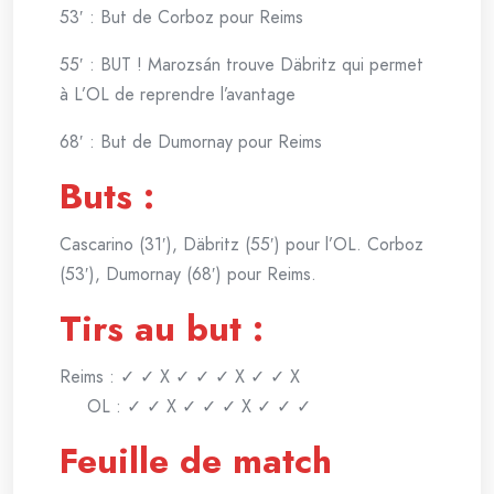
53′ : But de Corboz pour Reims
55′ : BUT ! Marozsán trouve Däbritz qui permet
à L’OL de reprendre l’avantage
68′ : But de Dumornay pour Reims
Buts :
Cascarino (31′), Däbritz (55′) pour l’OL. Corboz
(53′), Dumornay (68′) pour Reims.
Tirs au but :
Reims : ✓ ✓ X ✓ ✓ ✓ X ✓ ✓ X
OL : ✓ ✓ X ✓ ✓ ✓ X ✓ ✓ ✓
Feuille de match