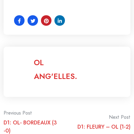
OL
ANG'ELLES.
Post
Previous Post
Next Post
D1: OL- BORDEAUX (3
navigation
D1: FLEURY – OL (1-2)
-0)