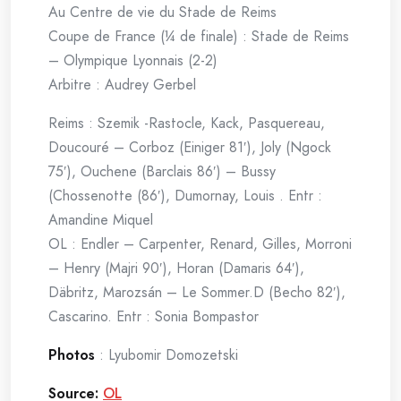
Au Centre de vie du Stade de Reims
Coupe de France (¼ de finale) : Stade de Reims
– Olympique Lyonnais (2-2)
Arbitre : Audrey Gerbel
Reims : Szemik -Rastocle, Kack, Pasquereau,
Doucouré – Corboz (Einiger 81′), Joly (Ngock
75′), Ouchene (Barclais 86′) – Bussy
(Chossenotte (86′), Dumornay, Louis . Entr :
Amandine Miquel
OL : Endler – Carpenter, Renard, Gilles, Morroni
– Henry (Majri 90′), Horan (Damaris 64′),
Däbritz, Marozsán – Le Sommer.D (Becho 82′),
Cascarino. Entr : Sonia Bompastor
Photos
: Lyubomir Domozetski
Source:
OL