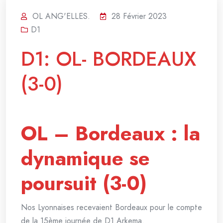
OL ANG'ELLES.
28 Février 2023
D1
D1: OL- BORDEAUX
(3-0)
OL – Bordeaux : la
dynamique se
poursuit (3-0)
Nos Lyonnaises recevaient Bordeaux pour le compte
de la 15ème journée de D1 Arkema.