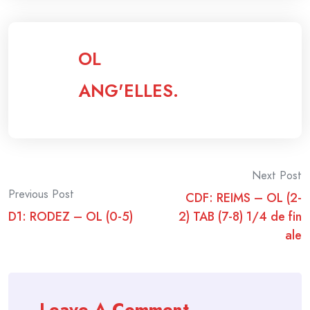
OL
ANG'ELLES.
Post
Next Post
Previous Post
CDF: REIMS – OL (2-
navigation
D1: RODEZ – OL (0-5)
2) TAB (7-8) 1/4 de fin
ale
Leave A Comment