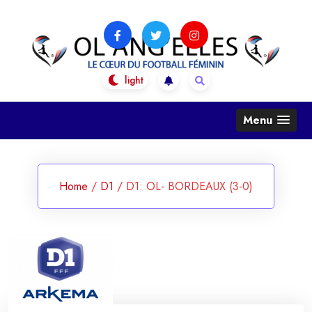
Skip
to
content
OL Ang'Elles
Le coeur du football féminin
Menu
Home
/
D1
/
D1: OL- BORDEAUX (3-0)