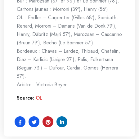
But : Marozsan (37′ et 93′) et Le Sommer (78′).
Cartons jaunes : Morroni (39′), Henry (56′)
OL : Endler – Carpenter (Gilles 68′), Sombath,
Renard, Morroni – Damaris (Van de Donk 79′),
Henry, Däbritz (Majri 57′), Marozsan – Cascarino
(Bruun 79′), Becho (Le Sommer 57′).
Bordeaux : Chavas – Lardez, Thibaud, Chatelin,
Diaz – Karlicic (Liaigre 27′), Palis, Folkertsma
(Seguin 73′) – Dufour, Cardia, Gomes (Herrera
57′).
Arbitre : Victoria Beyer
Source:
OL