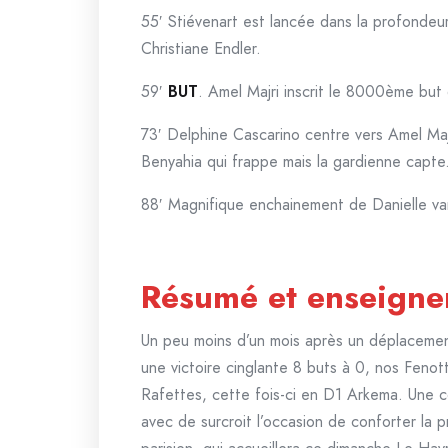
55′ Stiévenart est lancée dans la profondeu
Christiane Endler.
59′
BUT
. Amel Majri inscrit le 8000ème but 
73′ Delphine Cascarino centre vers Amel Majr
Benyahia qui frappe mais la gardienne capte
88′ Magnifique enchainement de Danielle va
Résumé et enseign
Un peu moins d’un mois après un déplaceme
une victoire cinglante 8 buts à 0, nos Fenot
Rafettes, cette fois-ci en D1 Arkema. Une co
avec de surcroit l’occasion de conforter la p