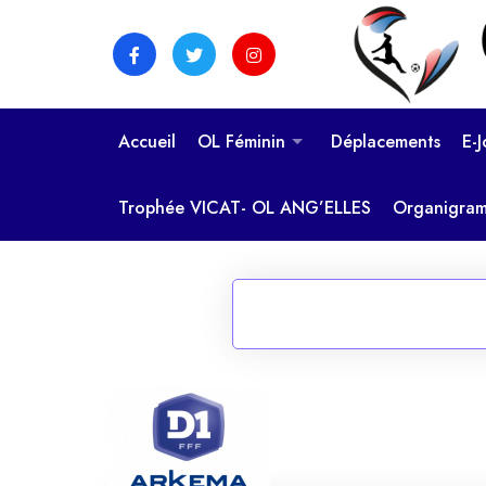
Skip
to
content
Accueil
OL Féminin
Déplacements
E-
Trophée VICAT- OL ANG’ELLES
Organigra