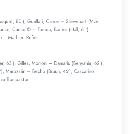
usquet, 80′), Guellati, Canon – Stiévenart (Mze
nce, Cance © – Tarrieu, Barrier (Hall, 61′).
r. : Mathieu Rufié.
 63′), Gilles, Morroni – Damaris (Benyahia, 62′),
6′), Marozsán – Becho (Bruun, 46′), Cascarino.
nia Bompastor.