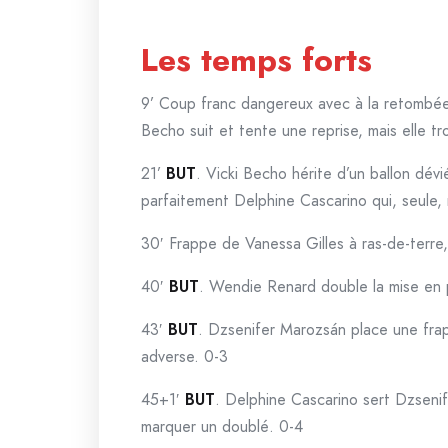
Les temps forts
9’ Coup franc dangereux avec à la retombée
Becho suit et tente une reprise, mais elle tr
21’
BUT
. Vicki Becho hérite d’un ballon dévi
parfaitement Delphine Cascarino qui, seule, 
30′ Frappe de Vanessa Gilles à ras-de-terre,
40′
BUT
. Wendie Renard double la mise en p
43′
BUT
. Dzsenifer Marozsán place une frap
adverse. 0-3
45+1′
BUT
. Delphine Cascarino sert Dzsenif
marquer un doublé. 0-4