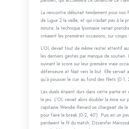
parisien, qui accueillera ce dimanche Le Hav
La rencontre débutait timidement pour nos Fe
de Ligue 2 la veille, et qui n’aidait pas à la 
minute, la technique lyonnaise venait prend
créaient les premières occasions, sur coups 
L’OL devait tout de même rester attentif a
les derniers gestes par manque de soutien. M
ouvrant le score sur leur première vraie occa
défenseure et filait vers le but. Elle servait 
qu’à pousser le cuir au fond des filets (0-1, 2
Les duels étaient durs dans cette partie et 
le jeu. L’OL venait alors doubler la mise su
capitaine Wendie Renard se chargeait de le 
pour faire le break (0-2, 40’). Puis en un p
perdaient le fil du match, Dzsenifer Marozsán