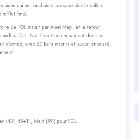
naises qui ne touchaient presque plus le ballon.
sifflet final.
oire de l’OL inscrit par Amel Majri, et le retour
rès-midi parfait. Nos Fenottes enchaînent donc un
t d’année, avec 20 buts inscrits et aucun encaissé.
nement.
n (43′, 45+1′), Majri (59′) pour l’OL.