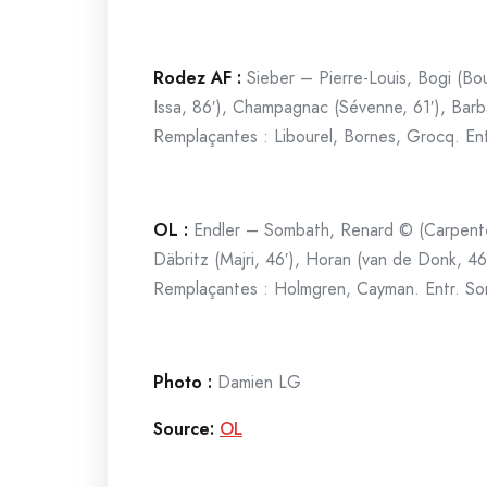
Rodez AF :
Sieber – Pierre-Louis, Bogi (Bo
Issa, 86′), Champagnac (Sévenne, 61′), Barba
Remplaçantes : Libourel, Bornes, Grocq. Ent
OL :
Endler – Sombath, Renard © (Carpenter,
Däbritz (Majri, 46′), Horan (van de Donk, 4
Remplaçantes : Holmgren, Cayman. Entr. So
Photo :
Damien LG
Source:
OL