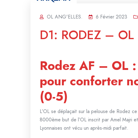
OL ANG'ELLES.
6 Février 2023
D1: RODEZ – OL 
Rodez AF – OL : U
pour conforter n
(0-5)
L’OL se déplaçait sur la pelouse de Rodez ce 
8000ème but de l’OL inscrit par Amel Majri et l
Lyonnaises ont vécu un après-midi parfait.