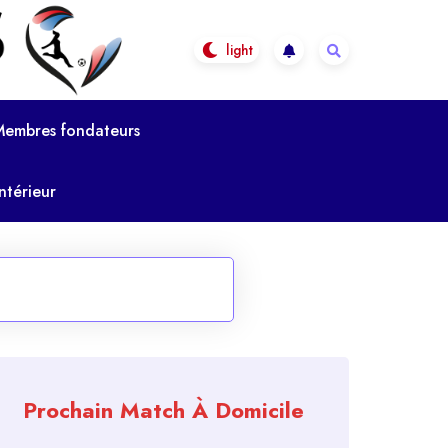
Membres fondateurs
ntérieur
Prochain Match À Domicile