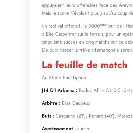
appuyaient leurs offensives face des Aveyron
Mais le score n’évoluait plus jusqu’au coup de 
ème
Un festival offensif, le 8000
but de l’Hist
d’Ellie Carpenter sur le terrain, pour un ap
cinquième succès en cinq matchs sur ce débu
De quoi passer la trêve internationale serei
La feuille de match
Au Stade Paul Lignon.
J14 D1 Arkema :
Rodez AF – OL 0-5 (0-4)
Arbitre :
Elisa Daupeux.
Buts :
Cascarino (21′), Renard (40′), Marozsá
Avertissement :
aucun.