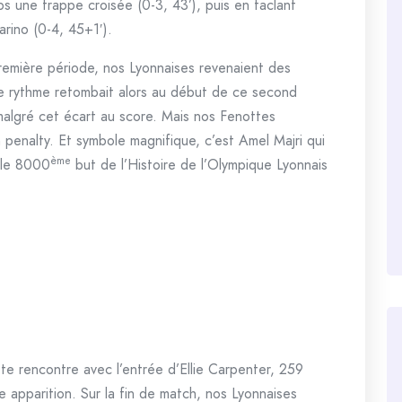
s une frappe croisée (0-3, 43’), puis en taclant
rino (0-4, 45+1′).
première période, nos Lyonnaises revenaient des
Le rythme retombait alors au début de ce second
malgré cet écart au score. Mais nos Fenottes
n penalty. Et symbole magnifique, c’est Amel Majri qui
ème
e le 8000
but de l’Histoire de l’Olympique Lyonnais
te rencontre avec l’entrée d’Ellie Carpenter, 259
re apparition. Sur la fin de match, nos Lyonnaises