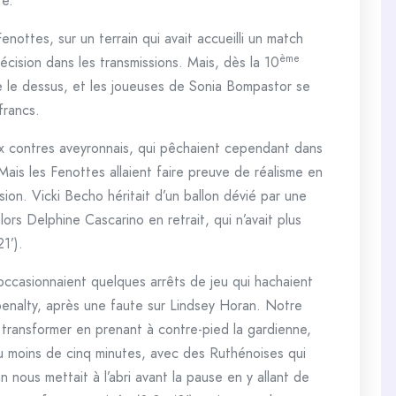
re.
nottes, sur un terrain qui avait accueilli un match
ème
précision dans les transmissions. Mais, dès la 10
re le dessus, et les joueuses de Sonia Bompastor se
francs.
ux contres aveyronnais, qui pêchaient cependant dans
ais les Fenottes allaient faire preuve de réalisme en
sion. Vicki Becho héritait d’un ballon dévié par une
alors Delphine Cascarino en retrait, qui n’avait plus
1’).
occasionnaient quelques arrêts de jeu qui hachaient
r penalty, après une faute sur Lindsey Horan. Notre
transformer en prenant à contre-pied la gardienne,
eu moins de cinq minutes, avec des Ruthénoises qui
 nous mettait à l’abri avant la pause en y allant de