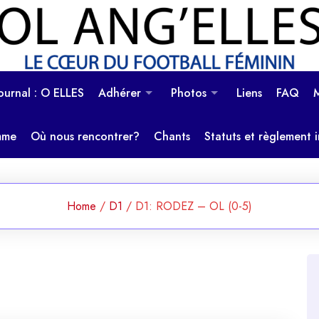
OL Ang'Elles
Le coeur du football féminin
Journal : O ELLES
Adhérer
Photos
Liens
FAQ
mme
Où nous rencontrer?
Chants
Statuts et règlement i
Home
/
D1
/
D1: RODEZ – OL (0-5)