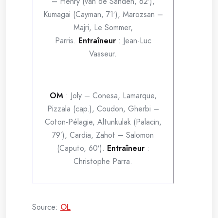
– Henry (van de Sanden, 62′),
Kumagai (Cayman, 71′), Marozsan –
Majri, Le Sommer,
Parris.
Entraîneur
: Jean-Luc
Vasseur.
OM
: Joly – Conesa, Lamarque,
Pizzala (cap.), Coudon, Gherbi –
Coton-Pélagie, Altunkulak (Palacin,
79′), Cardia, Zahot – Salomon
(Caputo, 60′).
Entraîneur
:
Christophe Parra.
Source:
OL