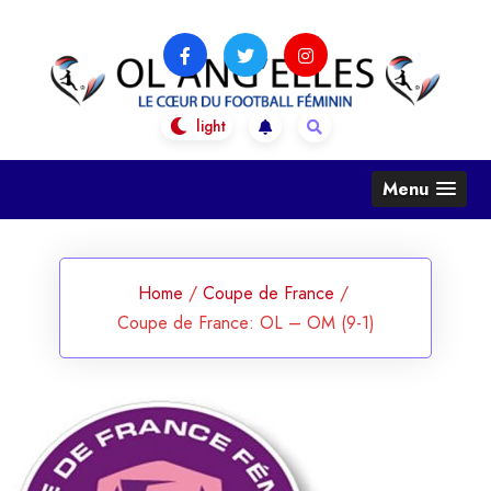
Skip
to
content
OL Ang'Elles
Le coeur du football féminin
Menu
Home
/
Coupe de France
/
Coupe de France: OL – OM (9-1)