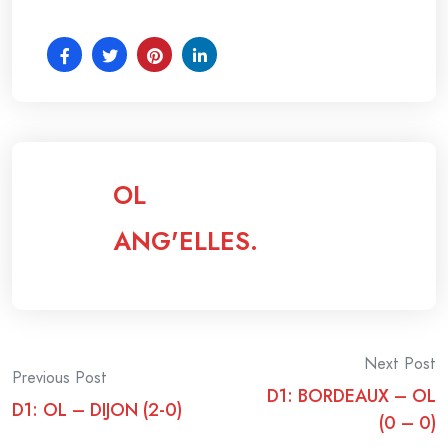
OL
ANG'ELLES.
Post
Next Post
Previous Post
D1: BORDEAUX – OL
navigation
D1: OL – DIJON (2-0)
(0 – 0)