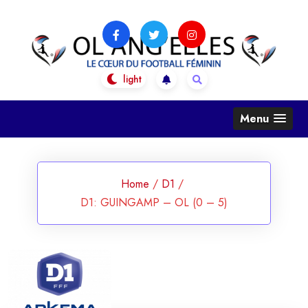
Skip
to
content
OL Ang'Elles
Le coeur du football féminin
Menu
Home
/
D1
/
D1: GUINGAMP – OL (0 – 5)