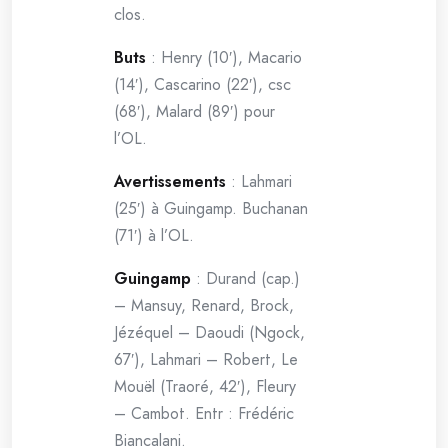
clos.
Buts
: Henry (10′), Macario
(14′), Cascarino (22′), csc
(68′), Malard (89′) pour
l’OL.
Avertissements
: Lahmari
(25′) à Guingamp. Buchanan
(71′) à l’OL.
Guingamp
: Durand (cap.)
– Mansuy, Renard, Brock,
Jézéquel – Daoudi (Ngock,
67′), Lahmari – Robert, Le
Mouël (Traoré, 42′), Fleury
– Cambot. Entr : Frédéric
Biancalani.