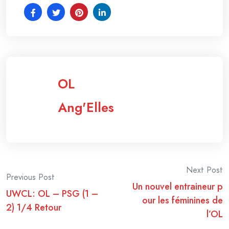
OL
Ang'Elles
Post
Next Post
Previous Post
Un nouvel entraineur p
navigation
UWCL: OL – PSG (1 –
our les féminines de
2) 1/4 Retour
l’OL