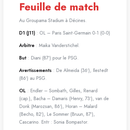
Feuille de match
Au Groupama Stadium à Décines.
D1 (J11)
: OL – Paris Saint-Germain 0-1 (0-0)
Arbitre
: Maika Vanderstichel.
But
: Diani (87′) pour le PSG.
Avertissements
: De Almeida (36′), Ilestedt
(86′) au PSG.
OL
: Endler – Sombath, Gilles, Renard
(cap.), Bacha – Damaris (Henry, 73′), van de
Donk (Marozsan, 86′), Horan – Malard
(Becho, 82′), Le Sommer (Bruun, 87′),
Cascarino. Entr : Sonia Bompastor.