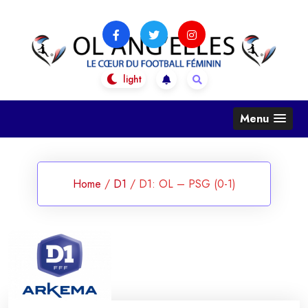
Skip
to
content
OL Ang'Elles
Le coeur du football féminin
Menu
Home
/
D1
/
D1: OL – PSG (0-1)