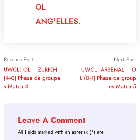
OL
ANG'ELLES.
Post
Previous Post
Next Post
UWCL: OL – ZURICH
UWCL: ARSENAL – O
navigation
(4-0) Phase de groupe
L (0-1) Phase de group
s Match 4
es Match 5
Leave A Comment
All fields marked with an asterisk (*) are