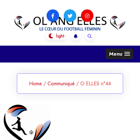
Skip
to
content
OL Ang'Elles
Le coeur du football féminin
Menu
Home
/
Communiqué
/
O ELLES n°44