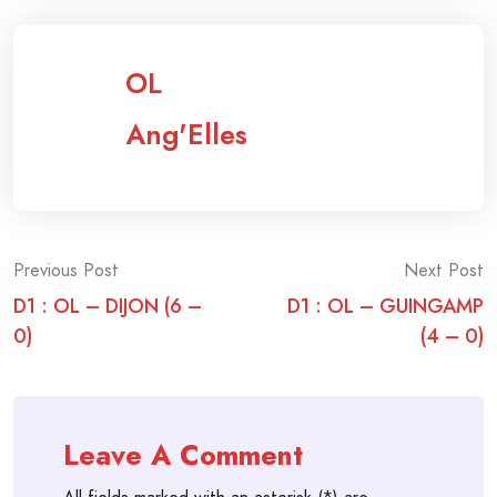
OL
Ang'Elles
Post
Previous Post
Next Post
D1 : OL – DIJON (6 –
D1 : OL – GUINGAMP
navigation
0)
(4 – 0)
Leave A Comment