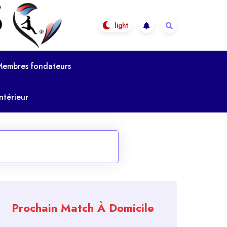
Membres fondateurs
ntérieur
Prochain Match À Domicile