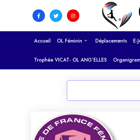
Skip
to
content
Accueil
OL Féminin
Déplacements
E-
Trophée VICAT- OL ANG’ELLES
Organigra