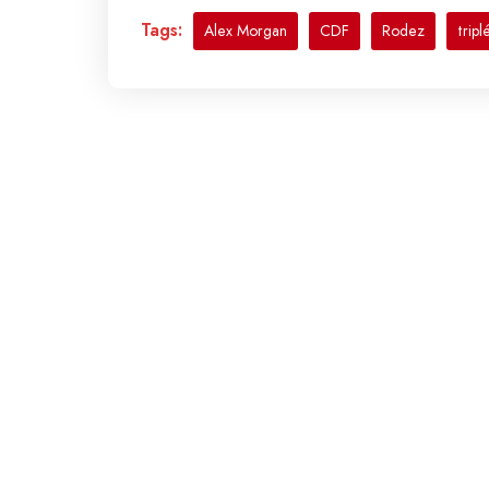
Tags:
Alex Morgan
CDF
Rodez
tripl