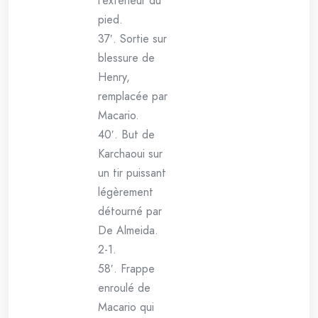
l’extérieur du
pied.
37′. Sortie sur
blessure de
Henry,
remplacée par
Macario.
40′. But de
Karchaoui sur
un tir puissant
légèrement
détourné par
De Almeida.
2-1.
58′. Frappe
enroulé de
Macario qui