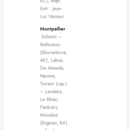
62′), Majri.
Entr : Jean-
Luc Vasseur.
Montpellier
:
Schmitz –
Belloumou
(Skorvankova,
46′), Lakrar,
De Almeida,
Mpome,
Torrent (cap.)
– Landeka,
Le Bihan,
Pankratz,
Mondésir
(Engman, 84′)