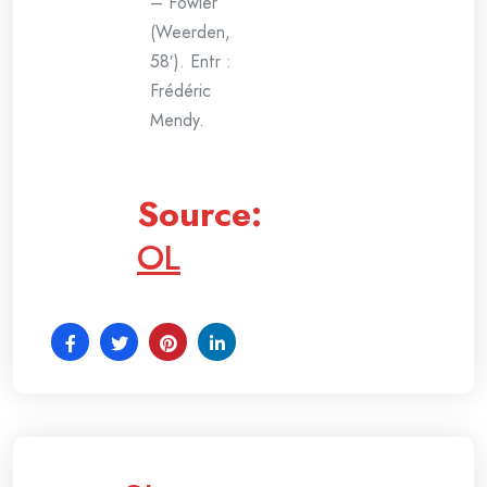
– Fowler
(Weerden,
58′). Entr :
Frédéric
Mendy.
Source:
OL