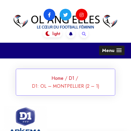
Skip
to
content
OL Ang'Elles
Le coeur du football féminin
Menu
Home
/
D1
/
D1: OL – MONTPELLIER (2 – 1)