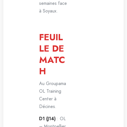
semaines face
à Soyaux.
FEUIL
LE DE
MATC
H
Au Groupama
OL Training
Center à
Décines.
D1 (J14)
: OL
– Montpellier