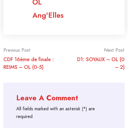
OL
Ang'Elles
Post
Previous Post
Next Post
CDF 16ème de finale :
D1: SOYAUX – OL (0
navigation
REIMS – OL (0-5)
– 2)
Leave A Comment
All fields marked with an asterisk (*) are
required