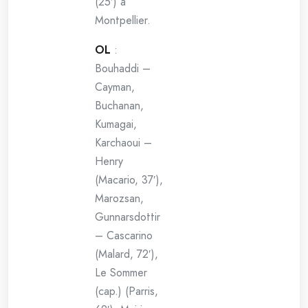
(25′) à
Montpellier.
OL
:
Bouhaddi –
Cayman,
Buchanan,
Kumagai,
Karchaoui –
Henry
(Macario, 37′),
Marozsan,
Gunnarsdottir
– Cascarino
(Malard, 72′),
Le Sommer
(cap.) (Parris,