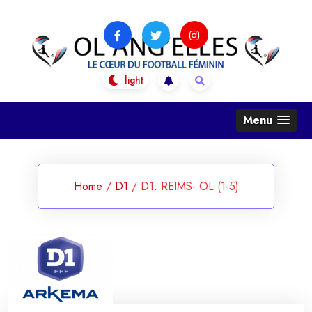
Skip
to
content
OL Ang'Elles
Le coeur du football féminin
Menu
Home
/
D1
/
D1: REIMS- OL (1-5)