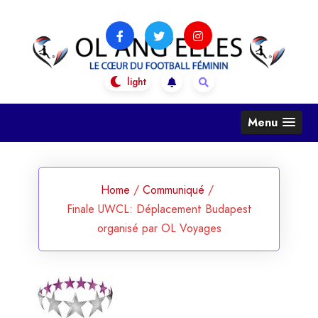
Skip
to
content
OL Ang'Elles
Le coeur du football féminin
Menu
Home
/
Communiqué
/
Finale UWCL: Déplacement Budapest
organisé par OL Voyages