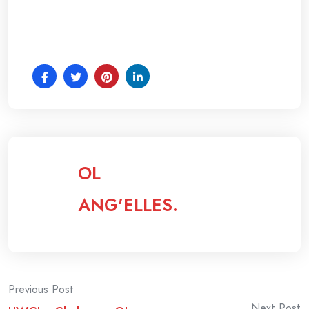
OL
ANG'ELLES.
Post
Previous Post
Next Post