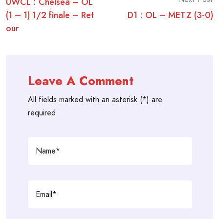
UWCL : Chelsea – OL
navigation
(1 – 1) 1/2 finale – Ret
D1 : OL – METZ (3-0)
our
Leave A Comment
All fields marked with an asterisk (*) are
required