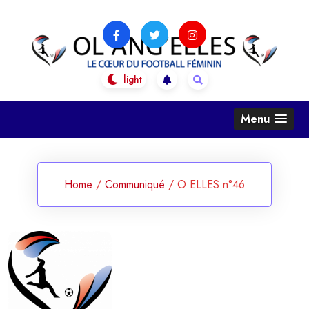
Skip
to
content
OL Ang'Elles
Le coeur du football féminin
Menu
Home
/
Communiqué
/
O ELLES n°46