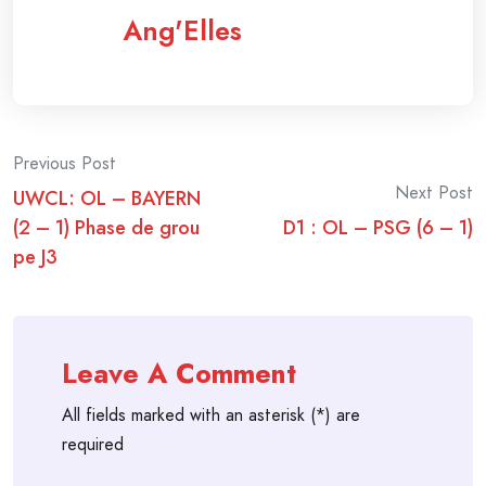
Ang'Elles
Post
Previous Post
Next Post
UWCL: OL – BAYERN
navigation
(2 – 1) Phase de grou
D1 : OL – PSG (6 – 1)
pe J3
Leave A Comment
All fields marked with an asterisk (*) are
required