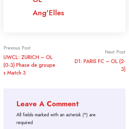
Ang'Elles
Post
Previous Post
Next Post
UWCL: ZURICH – OL
navigation
D1: PARIS FC – OL (2-
(0-3) Phase de groupe
3)
s Match 3
Leave A Comment
All fields marked with an asterisk (*) are
required