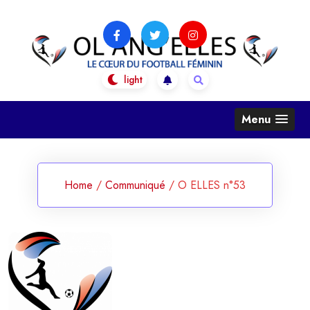
Skip
to
content
OL Ang'Elles
Le coeur du football féminin
Menu
Home
/
Communiqué
/
O ELLES n°53